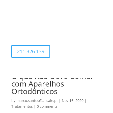
211 326 139
O que não Deve Comer
com Aparelhos
Ortodônticos
by
marco.santos@allsale.pt
|
Nov 16, 2020
|
Tratamentos
|
0 comments