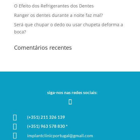
O Efeito dos Refrigerantes dos Dentes
Ranger os dentes durante a noite faz mal?
Será que chupar o dedo ou usar chupeta deforma a
boca?
Comentários recentes
siga-nos nas redes sociais:

(+351)
211 326 139

(+351) 963 578 830 *

implantclinicportugal@gmail.com