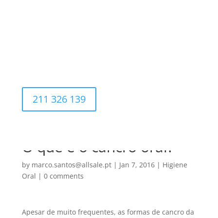
211 326 139
O que é o cancro oral?
by
marco.santos@allsale.pt
|
Jan 7, 2016
|
Higiene
Oral
|
0 comments
Apesar de muito frequentes, as formas de cancro da