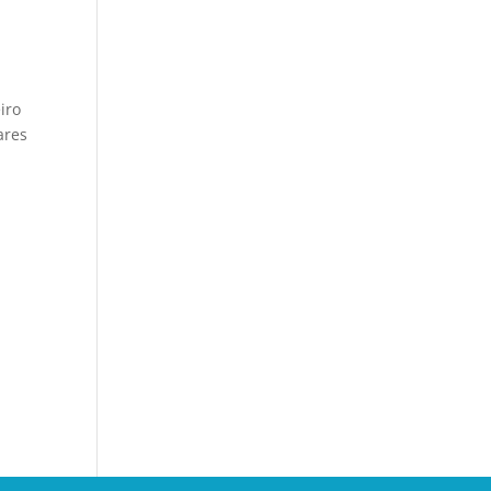
iro
ares