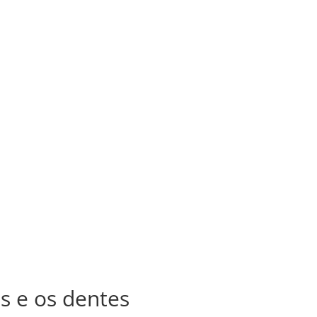
início
a clínica
implantes
tratamentos
contactos
início
a clínica
implantes
tratamentos
contactos
ss e os dentes