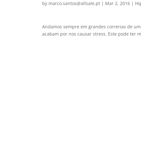
by
marco.santos@allsale.pt
|
Mar 2, 2016
|
Hi
Andamos sempre em grandes correrias de um la
acabam por nos causar stress. Este pode ter 