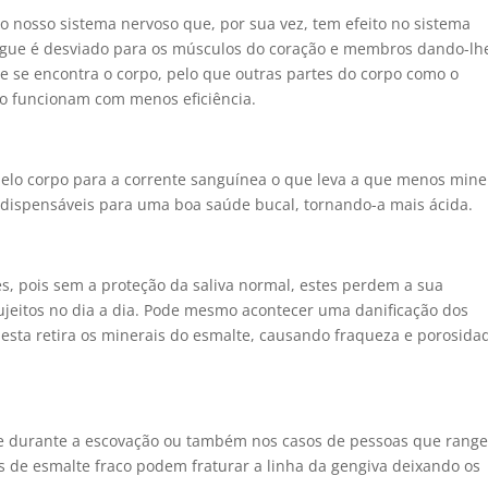
o nosso sistema nervoso que, por sua vez, tem efeito no sistema
sangue é desviado para os músculos do coração e membros dando-lh
ue se encontra o corpo, pelo que outras partes do corpo como o
o funcionam com menos eficiência.
elo corpo para a corrente sanguínea o que leva a que menos mine
ndispensáveis para uma boa saúde bucal, tornando-a mais ácida.
es, pois sem a proteção da saliva normal, estes perdem a sua
ujeitos no dia a dia. Pode mesmo acontecer uma danificação dos
 esta retira os minerais do esmalte, causando fraqueza e porosida
se durante a escovação ou também nos casos de pessoas que rang
os de esmalte fraco podem fraturar a linha da gengiva deixando os